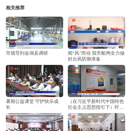
相关推荐
市领导到金湖县调研
闻“风”而动 我市船闸全力做
好台风防御准备
暑期公益课堂 守护快乐成
（在习近平新时代中国特色
长
社会主义思想指引下）盱眙
县：暖“新”更暖心 构筑“温
馨港湾”